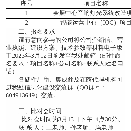
序号
项目名称
1
会展中心音响灯光系统改造
2
智能运营中心（
IOC）项
二、报名要求
请有意向参与的公司将公司介绍信、营
业执照、建设方案、技术参数等材料电子版
于
202
3
年
3
月
12
日前发至我处邮箱（邮件命
名要求：项目名称
+公司名称+联系人姓名电
话）。
各硬件厂商、集成商及在陕代理机构可
进我处信息化建设交流群（
QQ群号：
604913649）交流。
三、比对会时间
比对会
时间为
3月13日下午14点30分
。
联
系
人：王老师、孙老师
、
冯老师