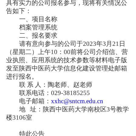
具有实力的公司报名参与，现将有关情况公
告如下：
一、项目名称
档案管理系统
二、报名要求
请有意向参与的公司于
2023
年
3
月
21
日
（星期二）上午
10
：
00
前将公司介绍信、营
业执照、应用系统的技术参数等材料电子版
发至陕西中医药大学信息化建设管理处邮箱
进行报名。
联 系 人：陶老师、赵老师
联系电话：
029-38185255
电子邮箱：
xxhc@sntcm.edu.cn
地
址：陕西中医药大学南校区
3
号教学
楼
3106
室
特此公告